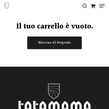
Men
Skip
search
to
Close
main
Il tuo carrello è vuoto.
Menu
content
Ritorna Al Negozio