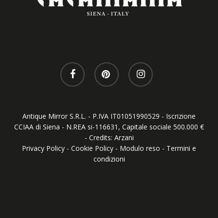
facebook
pinterest
instagram
Antique Mirror S.R.L. - P.IVA IT01051990529 - Iscrizione
CCIAA di Siena - N.REA si-116631, Capitale sociale 500.000 €
- Credits:
Arzani
Privacy Policy
-
Cookie Policy
-
Modulo reso
-
Termini e
condizioni
Le tue preferenze relative alla privacy