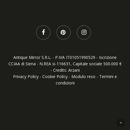
Antique Mirror S.R.L. - P.IVA IT01051990529 - Iscrizione
CCIAA di Siena - N.REA si-116631, Capitale sociale 500.000 €
- Credits:
Arzani
Privacy Policy
-
Cookie Policy
-
Modulo reso
-
Termini e
condizioni
Le tue preferenze relative alla privacy
Informativa sulla raccolta