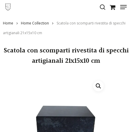
Skip
to
main
Home
Home Collection
Scatola con scomparti rivestita di specchi
content
artigianali 21x15x10 cm
Scatola con scomparti rivestita di specchi
artigianali 21x15x10 cm