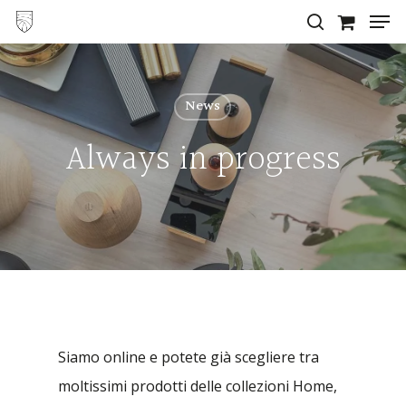
Men
Skip
search
to
Close
main
Menu
content
News
Always in progress
Siamo online e potete già scegliere tra
moltissimi prodotti delle collezioni Home,