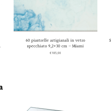
60 piastrelle artigianali in vetro
o
specchiato 9,2×30 cm – Miami
€
185,00
a