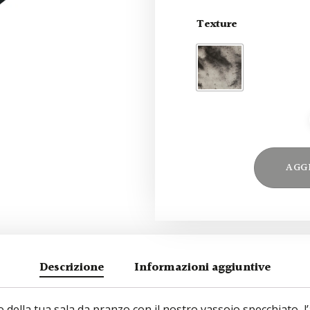
Texture
AGG
Descrizione
Informazioni aggiuntive
 della tua sala da pranzo con il nostro vassoio specchiato, l