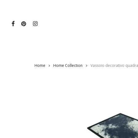
Skip
to
main
content
Home
Home Collection
Vassoio decorativo quadrat