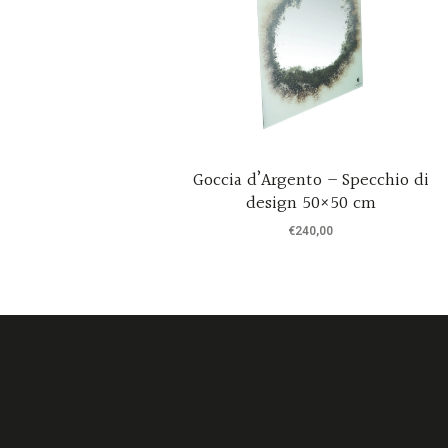
gn rivestito
Goccia d’Argento – Specchio di
nali
design 50×50 cm
€
240,00