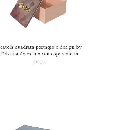
Scatola quadrata portagioie design by
Scatola 
Cristina Celestino con coperchio in
specchio a
specchio 12x12x7 cm
€
100,00