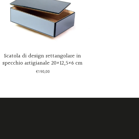
Scatola di design rettangolare in
Goccia di Nero – Specchio 
specchio artigianale 20×12,5×6 cm
€
190,00