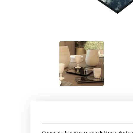
Hit enter to search or ESC to close
Completa la decorazione del tuo salotto o