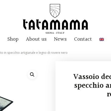
Shop
About us
News
Contact
o in specchio artigianale e legno di rovere nero
Vassoio de
specchio ar
r