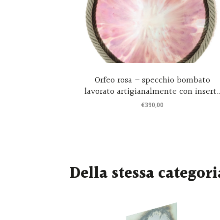
sia in legno
Orfeo rosa – specchio bombato
n specchio
lavorato artigianalmente con insert
in corda – design by Cristina
€
390,00
Celestino
Della stessa categori