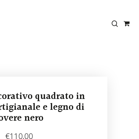
search
corativo quadrato in
tigianale e legno di
overe nero
€
110,00