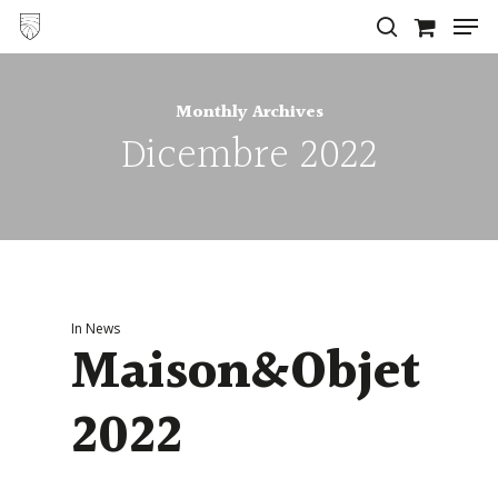
Men
Skip
search
to
Close
main
Menu
Monthly Archives
content
Dicembre 2022
In
News
Maison&Objet
2022